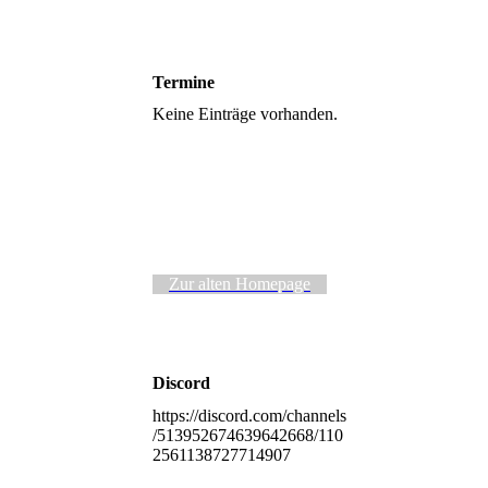
Termine
Keine Einträge vorhanden.
Zur alten Homepage
Discord
https://discord.com/channels
/513952674639642668/110
2561138727714907