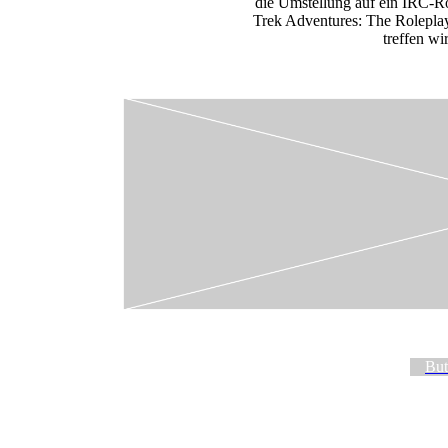
die Umstellung auf ein IRC-Ro
Trek Adventures: The Rolepla
treffen wi
But